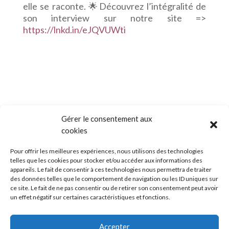
elle se raconte. 🌟
Découvrez l’intégralité de
son interview sur notre site =>
https://lnkd.in/eJQVUWti
Gérer le consentement aux
cookies
Pour offrir les meilleures expériences, nous utilisons des technologies
telles que les cookies pour stocker et/ou accéder aux informations des
appareils. Le fait de consentir à ces technologies nous permettra de traiter
des données telles que le comportement de navigation ou les ID uniques sur
ce site. Le fait de ne pas consentir ou de retirer son consentement peut avoir
un effet négatif sur certaines caractéristiques et fonctions.
Suivez moi sur les réseaux sociaux
Accepter